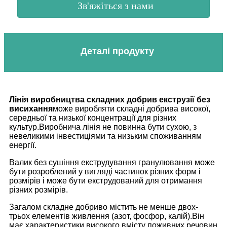
Зв'яжіться з нами
Деталі продукту
Лінія виробництва складних добрив екструзії без
висихання
може виробляти складні добрива високої,
середньої та низької концентрації для різних
культур.Виробнича лінія не повинна бути сухою, з
невеликими інвестиціями та низьким споживанням
енергії.
Валик без сушіння екструдування гранулювання може
бути розроблений у вигляді частинок різних форм і
розмірів і може бути екструдований для отримання
різних розмірів.
Загалом складне добриво містить не менше двох-
трьох елементів живлення (азот, фосфор, калій).Він
має характеристики високого вмісту поживних речовин