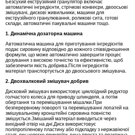
Безсухий екструзійний гранулятор включає
автоматичні інгредієнти, стрічкові конвеєри, двоосьові
змішувачі, дискові живильники, машини для
екструзійного гранулювання, роликові сита, готові
склади, автоматичні пакувальні машини тощо.
1. Динамічна дозаторна машина
Автоматична машина для приготування інгредієнтів
подає сировину відповідно до кожного співвідношення
формули, що може автоматично завершити процес
дозування з високою точністю та ефективністю, щоб
забезпечити якість добрива.Після інгредієнтів
матеріал транспортується до двоосьового змішувача.
2. Двохвалковий змішувач добрив
Дисковий змішувач використовує циклоїдний редуктор
голчастого колеса для приводу шпинделя, а потім
обертання та перемішування мішалки.При
безперервному повороті та перемішуванні лопатей на
змішувальному кронштейні сировина повністю
змішується.Змішаний матеріал виводиться через
вихідний отвір на дні.Диск використовує
поліпропіленову пластину або підкладку з нержавіючої
сталі, яку нелегко приклеїти, вона проста та практична.