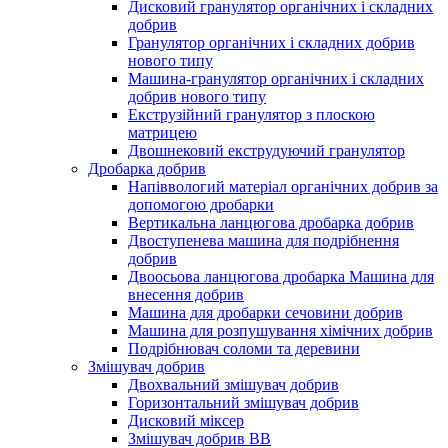
Дисковий гранулятор органічних і складних
добрив
Гранулятор органічних і складних добрив
нового типу
Машина-гранулятор органічних і складних
добрив нового типу
Екструзійний гранулятор з плоскою
матрицею
Двошнековий екструдуючий гранулятор
Дробарка добрив
Напіввологий матеріал органічних добрив за
допомогою дробарки
Вертикальна ланцюгова дробарка добрив
Двоступенева машина для подрібнення
добрив
Двоосьова ланцюгова дробарка Машина для
внесення добрив
Машина для дробарки сечовини добрив
Машина для розпушування хімічних добрив
Подрібнювач соломи та деревини
Змішувач добрив
Двохвальний змішувач добрив
Горизонтальний змішувач добрив
Дисковий міксер
Змішувач добрив BB