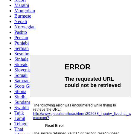
Marathi
Mongolian
Burmese
Nepali
Norwegian
Pashto
Persian
Punjabi
Serbian
Sesotho
Sinhala
Slovak
Slovenian
Somali
Samoan
Scots Gaelic
Shona
Sindhi
Sundanese
Swahili
Tajik
Tamil
Telugu
Thai