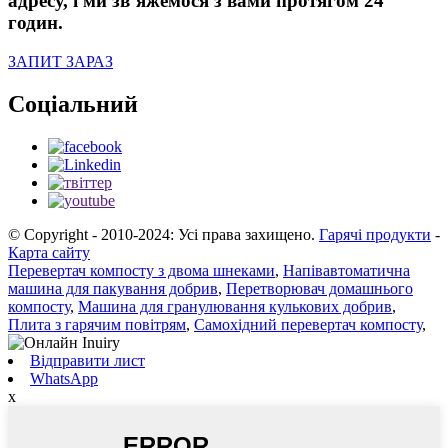
адресу, і ми зв’яжемося з вами протягом 24
годин.
ЗАПИТ ЗАРАЗ
Соціальний
© Copyright - 2010-2024: Усі права захищено.
Гарячі продукти
-
Карта сайту
Перевертач компосту з двома шнеками
,
Напівавтоматична
машина для пакування добрив
,
Перетворювач домашнього
компосту
,
Машина для гранулювання кулькових добрив
,
Плита з гарячим повітрям
,
Самохідний перевертач компосту
,
Відправити лист
WhatsApp
x