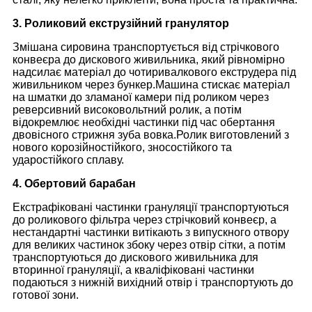
3. Роликовий екструзійний гранулятор
Змішана сировина транспортується від стрічкового
конвеєра до дискового живильника, який рівномірно
надсилає матеріал до чотиривалкового екструдера під
живильником через бункер.Машина стискає матеріал
на шматки до зламаної камери під роликом через
реверсивний високовольтний ролик, а потім
відокремлює необхідні частинки під час обертання
двовісного стрижня зуба вовка.Ролик виготовлений з
нового корозійностійкого, зносостійкого та
ударостійкого сплаву.
4. Обертовий барабан
Екстрафіковані частинки грануляції транспортуються
до роликового фільтра через стрічковий конвеєр, а
нестандартні частинки витікають з випускного отвору
для великих частинок збоку через отвір сітки, а потім
транспортуються до дискового живильника для
вторинної грануляції, а кваліфіковані частинки
подаються з нижній вихідний отвір і транспортують до
готової зони.