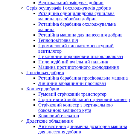
Вертикальний змішувач добрив
Серія осушувачів і охолоджувачів добрив
Ротаційна одноциліндрова сушильна
машина для обробки добрив
Ротаційна барабанна охолоджувальна
машина
Ротаційна машина для нанесення добрив
Теплоповітряна піч
Промисловий високотемпературний
вентилятор
Циклонний порошковий пиловловлювач
Пилоподібний вугільний пальник
Машина протипоточного охолодження
Просіювач добрив
Ротаційна барабанна просіювальна машина
Лінійний вібраційний просіювач
Конвеєр добрив
Гумовий стрічковий транспортер
Портативний мобільний стрічковий конвеєр
Стрічковий конвеєр з вертикальною
боковиною великого кута
Ковшовий елеватор
Додаткове обладнання
Автоматична динамічна дозаторна машина
для внесення добрив