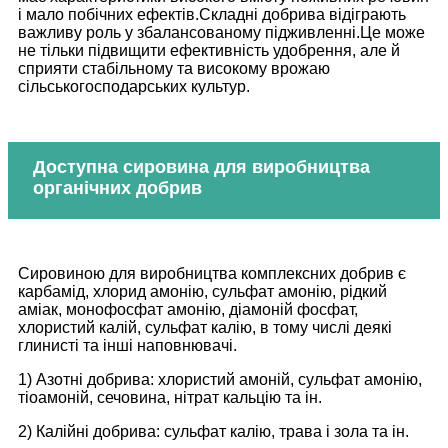
і мало побічних ефектів.Складні добрива відіграють
важливу роль у збалансованому підживленні.Це може
не тільки підвищити ефективність удобрення, але й
сприяти стабільному та високому врожаю
сільськогосподарських культур.
Доступна сировина для виробництва
органічних добрив
Сировиною для виробництва комплексних добрив є
карбамід, хлорид амонію, сульфат амонію, рідкий
аміак, монофосфат амонію, діамоній фосфат,
хлористий калій, сульфат калію, в тому числі деякі
глинисті та інші наповнювачі.
1) Азотні добрива: хлористий амоній, сульфат амонію,
тіоамоній, сечовина, нітрат кальцію та ін.
2) Калійні добрива: сульфат калію, трава і зола та ін.