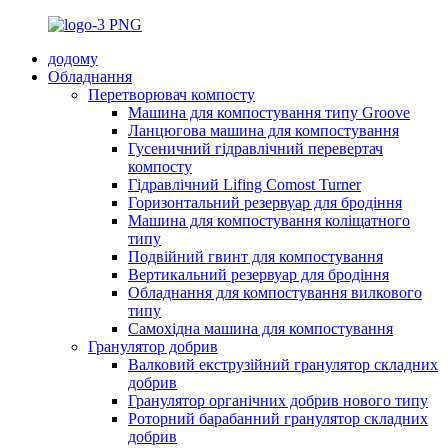
додому
Обладнання
Перетворювач компосту
Машина для компостування типу Groove
Ланцюгова машина для компостування
Гусеничний гідравлічний перевертач
компосту
Гідравлічний Lifing Comost Turner
Горизонтальний резервуар для бродіння
Машина для компостування коліщатного
типу
Подвійний гвинт для компостування
Вертикальний резервуар для бродіння
Обладнання для компостування вилкового
типу
Самохідна машина для компостування
Гранулятор добрив
Валковий екструзійний гранулятор складних
добрив
Гранулятор органічних добрив нового типу
Роторний барабанний гранулятор складних
добрив