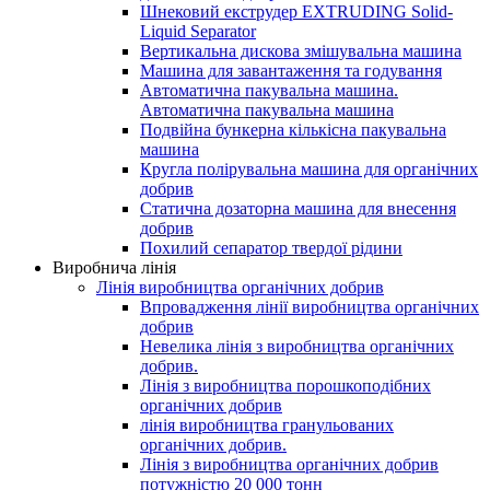
Шнековий екструдер EXTRUDING Solid-
Liquid Separator
Вертикальна дискова змішувальна машина
Машина для завантаження та годування
Автоматична пакувальна машина.
Автоматична пакувальна машина
Подвійна бункерна кількісна пакувальна
машина
Кругла полірувальна машина для органічних
добрив
Статична дозаторна машина для внесення
добрив
Похилий сепаратор твердої рідини
Виробнича лінія
Лінія виробництва органічних добрив
Впровадження лінії виробництва органічних
добрив
Невелика лінія з виробництва органічних
добрив.
Лінія з виробництва порошкоподібних
органічних добрив
лінія виробництва гранульованих
органічних добрив.
Лінія з виробництва органічних добрив
потужністю 20 000 тонн