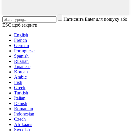
Натисніть Enter для пошуку або
ESC щоб закрити
English
French
German
Portuguese
Spanish
Russian
Japanese
Korean
Arabic
Irish
Greek
Turkish
Italian
Danish
Romanian
Indonesian
Czech
Afrikaans
Swedish