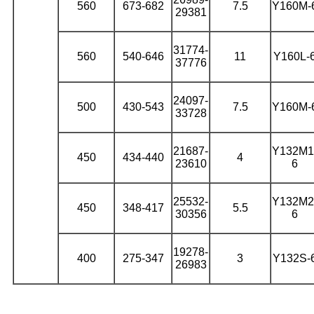
560
673-682
7.5
Y160M-
29381
31774-
560
540-646
11
Y160L-
37776
24097-
500
430-543
7.5
Y160M-
33728
21687-
Y132M1
450
434-440
4
23610
6
25532-
Y132M2
450
348-417
5.5
30356
6
19278-
400
275-347
3
Y132S-
26983