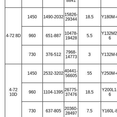
8841
15826-
1450
1490-2032
18.5
Y180M-
29344
10478-
Y132M2
4-72 8D
960
651-887
5.5
19428
6
7968-
730
376-512
3
Y132M-
14773
40441-
1450
2532-3202
55
Y250M-
56605
4-72
26775-
Y200L1
960
1104-1395
18.5
10D
37476
6
20360-
730
637-805
7.5
Y160L-
28497