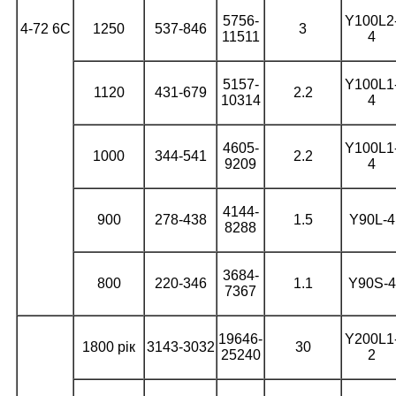
5756-
Y100L2
4-72 6C
1250
537-846
3
11511
4
5157-
Y100L1
1120
431-679
2.2
10314
4
4605-
Y100L1
1000
344-541
2.2
9209
4
4144-
900
278-438
1.5
Y90L-4
8288
3684-
800
220-346
1.1
Y90S-4
7367
19646-
Y200L1
1800 рік
3143-3032
30
25240
2