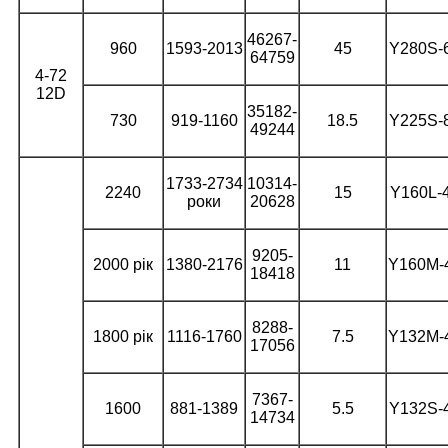
46267-
960
1593-2013
45
Y280S-
64759
4-72
12D
35182-
730
919-1160
18.5
Y225S-
49244
1733-2734
10314-
2240
15
Y160L-
роки
20628
9205-
2000 рік
1380-2176
11
Y160M-
18418
8288-
1800 рік
1116-1760
7.5
Y132M-
17056
7367-
1600
881-1389
5.5
Y132S-
14734