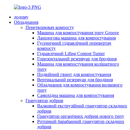
додому
Обладнання
Перетворювач компосту
Машина для компостування типу Groove
Ланцюгова машина для компостування
Гусеничний гідравлічний перевертач
компосту
Гідравлічний Lifing Comost Turner
Горизонтальний резервуар для бродіння
Машина для компостування коліщатного
типу
Подвійний гвинт для компостування
Вертикальний резервуар для бродіння
Обладнання для компостування вилкового
типу
Самохідна машина для компостування
Гранулятор добрив
Валковий екструзійний гранулятор складних
добрив
Гранулятор органічних добрив нового типу
Роторний барабанний гранулятор складних
добрив