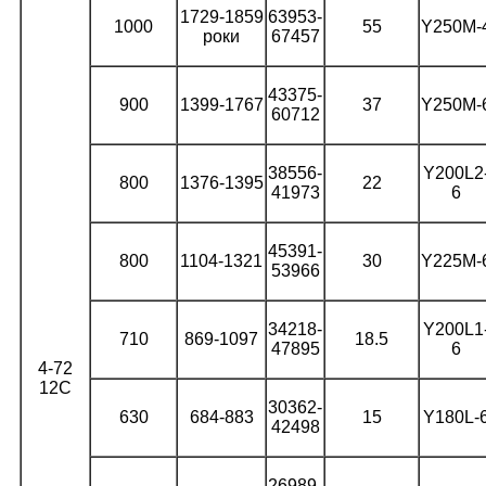
1729-1859
63953-
1000
55
Y250M-
роки
67457
43375-
900
1399-1767
37
Y250M-
60712
38556-
Y200L2
800
1376-1395
22
41973
6
45391-
800
1104-1321
30
Y225M-
53966
34218-
Y200L1
710
869-1097
18.5
47895
6
4-72
12C
30362-
630
684-883
15
Y180L-
42498
26989-