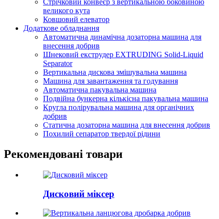
Стрічковий конвеєр з вертикальною боковиною
великого кута
Ковшовий елеватор
Додаткове обладнання
Автоматична динамічна дозаторна машина для
внесення добрив
Шнековий екструдер EXTRUDING Solid-Liquid
Separator
Вертикальна дискова змішувальна машина
Машина для завантаження та годування
Автоматична пакувальна машина
Подвійна бункерна кількісна пакувальна машина
Кругла полірувальна машина для органічних
добрив
Статична дозаторна машина для внесення добрив
Похилий сепаратор твердої рідини
Рекомендовані товари
Дисковий міксер