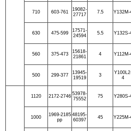
19082-
710
603-761
7.5
Y132M-
27717
17571-
630
475-599
5.5
Y132S-
24594
15618-
560
375-473
4
Y112M-
21861
13945-
Y100L2
500
299-377
3
19519
4
53978-
1120
2172-2746
75
Y280S-
75552
1969-2185
48195-
1000
45
Y225M-
рр
60397