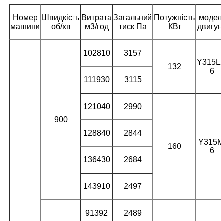
Номер
Швидкість
Витрата
Загальний
Потужність
модел
машини
об/хв
м3/год
тиск Па
КВт
двигу
102810
3157
Y315L
132
6
111930
3115
121040
2990
900
128840
2844
Y315
160
6
136430
2684
143910
2497
91392
2489