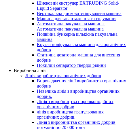
Шнековий екструдер EXTRUDING Solid-
Liquid Separator
Вертикальна дискова змішувальна машина
Машина для завантаження та годування
Автоматична пакувальна машина.
Автоматична пакувальна машина
Подвійна бункерна кількісна пакувальна
машина
Кругла полірувальна машина для органічних
добрив
Статична дозаторна машина для внесення
добрив
Похилий сепаратор твердої рідини
Виробнича лінія
Лінія виробництва органічних добрив
Впровадження лінії виробництва органічних
добрив
Невелика лінія з виробництва органічних
добрив.
Лінія з виробництва порошкоподібних
органічних добрив
лінія виробництва гранульованих
органічних добрив.
Лінія з виробництва органічних добрив
потужністю 20 000 тонн