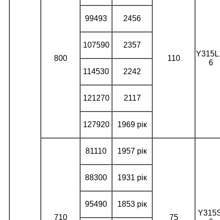
99493
2456
107590
2357
Y315L
800
110
6
114530
2242
121270
2117
127920
1969 рік
81110
1957 рік
88300
1931 рік
95490
1853 рік
Y315S
710
75