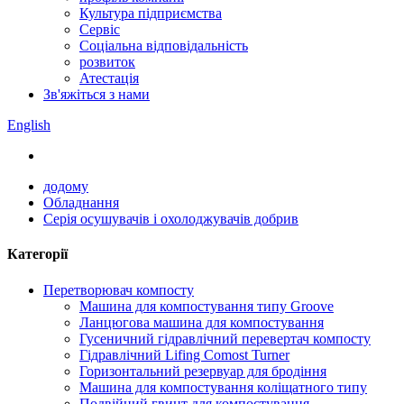
Культура підприємства
Сервіс
Соціальна відповідальність
розвиток
Атестація
Зв'яжіться з нами
English
додому
Обладнання
Серія осушувачів і охолоджувачів добрив
Категорії
Перетворювач компосту
Машина для компостування типу Groove
Ланцюгова машина для компостування
Гусеничний гідравлічний перевертач компосту
Гідравлічний Lifing Comost Turner
Горизонтальний резервуар для бродіння
Машина для компостування коліщатного типу
Подвійний гвинт для компостування