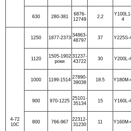
6876-
Y100L1
630
280-381
2.2
12749
4
34863-
1250
1877-2373
37
Y225S-
48797
1505-1902
31237-
1120
30
Y200L-
роки
43722
27890-
1000
1199-1514
18.5
Y180M-
39038
25101-
900
970-1225
15
Y160L-
35134
4-72
22312-
800
766-967
11
Y160M-
10C
31230