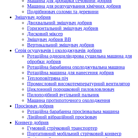
Машина для дробарки сечовини добрив
Машина для розпушування хімічних добрив
Подрібнювач соломи та деревини
Змішувач добрив
Двохвальний змішувач добрив
Горизонтальний змішувач добрив
Дисковий міксер
Змішувач добрив BB
Вертикальний змішувач добрив
Серія осушувачів і охолоджувачів добрив
Ротаційна одноциліндрова сушильна машина для
обробки добрив
Ротаційна барабанна охолоджувальна машина
Ротаційна машина для нанесення добрив
Теплоповітряна піч
Промисловий високотемпературний вентилятор
Циклонний порошковий пиловловлювач
Пилоподібний вугільний пальник
Машина протипоточного охолодження
Просіювач добрив
Ротаційна барабанна просіювальна машина
Лінійний вібраційний просіювач
Конвеєр добрив
Гумовий стрічковий транспортер
Портативний мобільний стрічковий конвеєр