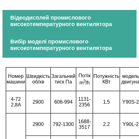
Відеодисплей промислового
високотемпературного вентилятора
Вибір моделі промислового
високотемпературного вентилятора
Потік
Номер
Швидкість
Загальний
Потужність
модель
3
машини
об/хв
тиск Па
КВт
двигун
m
/h
4-72
1131-
2900
606-994
1.5
Y90S-2
2,8А
2356
1688-
2900
792-1300
2.2
Y90L-2
3517