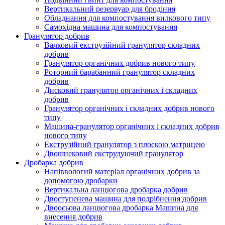
Вертикальний резервуар для бродіння
Обладнання для компостування вилкового типу
Самохідна машина для компостування
Гранулятор добрив
Валковий екструзійний гранулятор складних
добрив
Гранулятор органічних добрив нового типу
Роторний барабанний гранулятор складних
добрив
Дисковий гранулятор органічних і складних
добрив
Гранулятор органічних і складних добрив нового
типу
Машина-гранулятор органічних і складних добрив
нового типу
Екструзійний гранулятор з плоскою матрицею
Двошнековий екструдуючий гранулятор
Дробарка добрив
Напіввологий матеріал органічних добрив за
допомогою дробарки
Вертикальна ланцюгова дробарка добрив
Двоступенева машина для подрібнення добрив
Двоосьова ланцюгова дробарка Машина для
внесення добрив