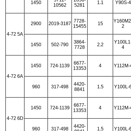
1450
1.1
Y90S-4
10562
5281
7728-
Y160M2
2900
2019-3187
15
15455
2
4-72 5А
3864-
Y100L1
1450
502-790
2.2
7728
4
6677-
1450
724-1139
4
Y112M-
13353
4-72 6А
4420-
960
317-498
1.5
Y100L-
8841
6677-
1450
724-1139
4
Y112M-
13353
4-72 6D
4420-
960
317-498
1.5
Y100L-