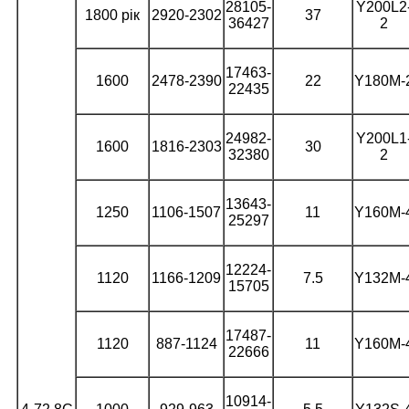
28105-
Y200L2
1800 рік
2920-2302
37
36427
2
17463-
1600
2478-2390
22
Y180M-
22435
24982-
Y200L1
1600
1816-2303
30
32380
2
13643-
1250
1106-1507
11
Y160M-
25297
12224-
1120
1166-1209
7.5
Y132M-
15705
17487-
1120
887-1124
11
Y160M-
22666
10914-