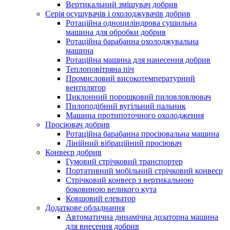
Вертикальний змішувач добрив
Серія осушувачів і охолоджувачів добрив
Ротаційна одноциліндрова сушильна
машина для обробки добрив
Ротаційна барабанна охолоджувальна
машина
Ротаційна машина для нанесення добрив
Теплоповітряна піч
Промисловий високотемпературний
вентилятор
Циклонний порошковий пиловловлювач
Пилоподібний вугільний пальник
Машина протипоточного охолодження
Просіювач добрив
Ротаційна барабанна просіювальна машина
Лінійний вібраційний просіювач
Конвеєр добрив
Гумовий стрічковий транспортер
Портативний мобільний стрічковий конвеєр
Стрічковий конвеєр з вертикальною
боковиною великого кута
Ковшовий елеватор
Додаткове обладнання
Автоматична динамічна дозаторна машина
для внесення добрив