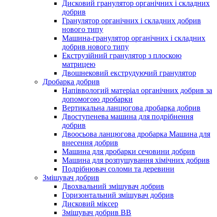
Дисковий гранулятор органічних і складних
добрив
Гранулятор органічних і складних добрив
нового типу
Машина-гранулятор органічних і складних
добрив нового типу
Екструзійний гранулятор з плоскою
матрицею
Двошнековий екструдуючий гранулятор
Дробарка добрив
Напіввологий матеріал органічних добрив за
допомогою дробарки
Вертикальна ланцюгова дробарка добрив
Двоступенева машина для подрібнення
добрив
Двоосьова ланцюгова дробарка Машина для
внесення добрив
Машина для дробарки сечовини добрив
Машина для розпушування хімічних добрив
Подрібнювач соломи та деревини
Змішувач добрив
Двохвальний змішувач добрив
Горизонтальний змішувач добрив
Дисковий міксер
Змішувач добрив BB