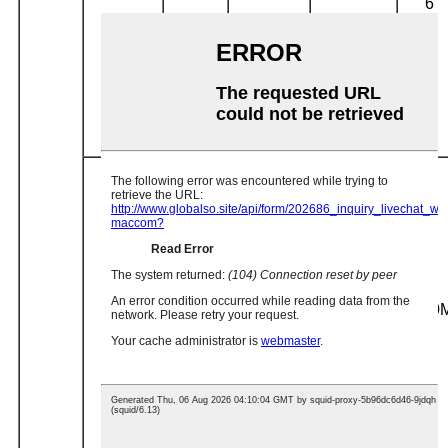
6
101640
1763 рік
107630
1664 рік
113520
1549
71971
1538
78351
1518
84730
1457
Y280
630
55
6
90193
1386
95503
1309