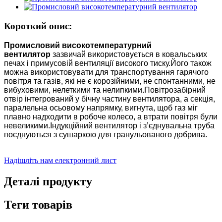
Короткий опис:
Промисловий високотемпературний
вентилятор
зазвичай використовується в ковальських
печах і примусовій вентиляції високого тиску.Його також
можна використовувати для транспортування гарячого
повітря та газів, які не є корозійними, не спонтанними, не
вибуховими, нелеткими та нелипкими.Повітрозабірний
отвір інтегрований у бічну частину вентилятора, а секція,
паралельна осьовому напрямку, вигнута, щоб газ міг
плавно надходити в робоче колесо, а втрати повітря були
невеликими.Індукційний вентилятор і з’єднувальна труба
поєднуються з сушаркою для гранульованого добрива.
Надішліть нам електронний лист
Деталі продукту
Теги товарів