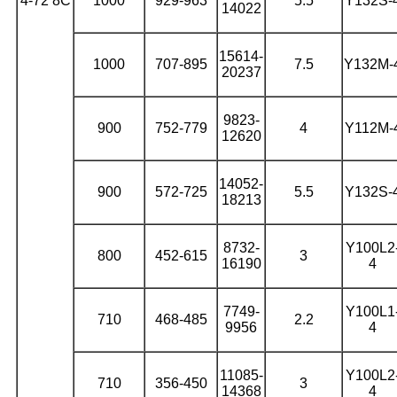
4-72 8C
1000
929-963
5.5
Y132S-
14022
15614-
1000
707-895
7.5
Y132M-
20237
9823-
900
752-779
4
Y112M-
12620
14052-
900
572-725
5.5
Y132S-
18213
8732-
Y100L2
800
452-615
3
16190
4
7749-
Y100L1
710
468-485
2.2
9956
4
11085-
Y100L2
710
356-450
3
14368
4