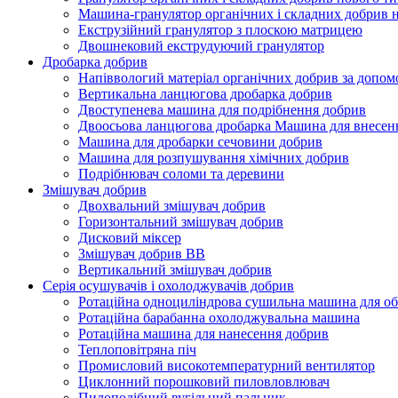
Машина-гранулятор органічних і складних добрив 
Екструзійний гранулятор з плоскою матрицею
Двошнековий екструдуючий гранулятор
Дробарка добрив
Напіввологий матеріал органічних добрив за допо
Вертикальна ланцюгова дробарка добрив
Двоступенева машина для подрібнення добрив
Двоосьова ланцюгова дробарка Машина для внесен
Машина для дробарки сечовини добрив
Машина для розпушування хімічних добрив
Подрібнювач соломи та деревини
Змішувач добрив
Двохвальний змішувач добрив
Горизонтальний змішувач добрив
Дисковий міксер
Змішувач добрив BB
Вертикальний змішувач добрив
Серія осушувачів і охолоджувачів добрив
Ротаційна одноциліндрова сушильна машина для о
Ротаційна барабанна охолоджувальна машина
Ротаційна машина для нанесення добрив
Теплоповітряна піч
Промисловий високотемпературний вентилятор
Циклонний порошковий пиловловлювач
Пилоподібний вугільний пальник