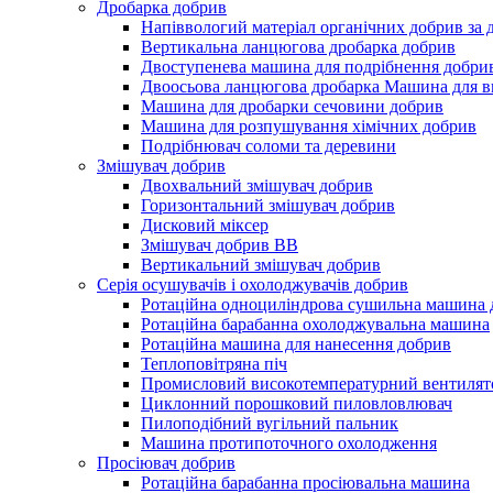
Дробарка добрив
Напіввологий матеріал органічних добрив за
Вертикальна ланцюгова дробарка добрив
Двоступенева машина для подрібнення добри
Двоосьова ланцюгова дробарка Машина для в
Машина для дробарки сечовини добрив
Машина для розпушування хімічних добрив
Подрібнювач соломи та деревини
Змішувач добрив
Двохвальний змішувач добрив
Горизонтальний змішувач добрив
Дисковий міксер
Змішувач добрив BB
Вертикальний змішувач добрив
Серія осушувачів і охолоджувачів добрив
Ротаційна одноциліндрова сушильна машина 
Ротаційна барабанна охолоджувальна машина
Ротаційна машина для нанесення добрив
Теплоповітряна піч
Промисловий високотемпературний вентилят
Циклонний порошковий пиловловлювач
Пилоподібний вугільний пальник
Машина протипоточного охолодження
Просіювач добрив
Ротаційна барабанна просіювальна машина