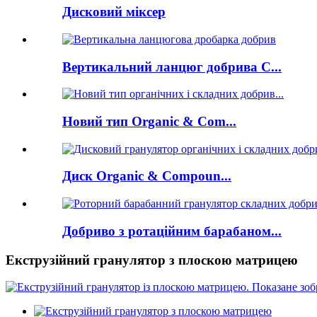
Дисковий міксер
Вертикальний ланцюг добрива C...
Новий тип Organic & Com...
Диск Organic & Compoun...
Добриво з ротаційним барабаном...
Екструзійний гранулятор з плоскою матрицею