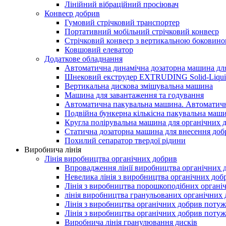
Лінійний вібраційний просіювач
Конвеєр добрив
Гумовий стрічковий транспортер
Портативний мобільний стрічковий конвеєр
Стрічковий конвеєр з вертикальною боковино
Ковшовий елеватор
Додаткове обладнання
Автоматична динамічна дозаторна машина дл
Шнековий екструдер EXTRUDING Solid-Liquid
Вертикальна дискова змішувальна машина
Машина для завантаження та годування
Автоматична пакувальна машина. Автоматич
Подвійна бункерна кількісна пакувальна маш
Кругла полірувальна машина для органічних 
Статична дозаторна машина для внесення доб
Похилий сепаратор твердої рідини
Виробнича лінія
Лінія виробництва органічних добрив
Впровадження лінії виробництва органічних 
Невелика лінія з виробництва органічних доб
Лінія з виробництва порошкоподібних органі
лінія виробництва гранульованих органічних 
Лінія з виробництва органічних добрив потуж
Лінія з виробництва органічних добрив потуж
Виробнича лінія гранулювання дисків