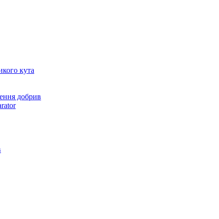
икого кута
ення добрив
rator
в