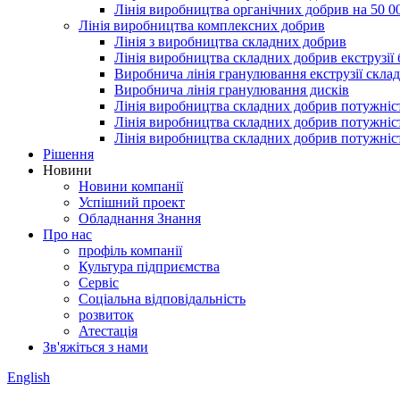
Лінія виробництва органічних добрив на 50 0
Лінія виробництва комплексних добрив
Лінія з виробництва складних добрив
Лінія виробництва складних добрив екструзії
Виробнича лінія гранулювання екструзії скл
Виробнича лінія гранулювання дисків
Лінія виробництва складних добрив потужніс
Лінія виробництва складних добрив потужніс
Лінія виробництва складних добрив потужніс
Рішення
Новини
Новини компанії
Успішний проект
Обладнання Знання
Про нас
профіль компанії
Культура підприємства
Сервіс
Соціальна відповідальність
розвиток
Атестація
Зв'яжіться з нами
English