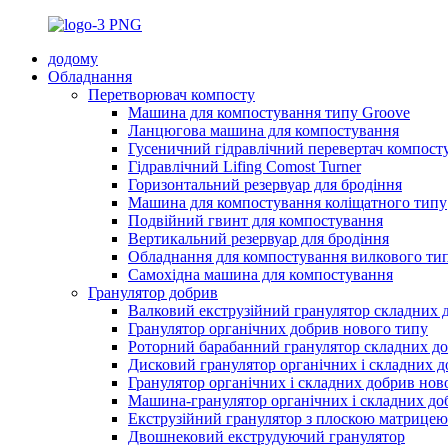
додому
Обладнання
Перетворювач компосту
Машина для компостування типу Groove
Ланцюгова машина для компостування
Гусеничний гідравлічний перевертач компост
Гідравлічний Lifing Comost Turner
Горизонтальний резервуар для бродіння
Машина для компостування коліщатного типу
Подвійний гвинт для компостування
Вертикальний резервуар для бродіння
Обладнання для компостування вилкового ти
Самохідна машина для компостування
Гранулятор добрив
Валковий екструзійний гранулятор складних 
Гранулятор органічних добрив нового типу
Роторний барабанний гранулятор складних д
Дисковий гранулятор органічних і складних 
Гранулятор органічних і складних добрив нов
Машина-гранулятор органічних і складних до
Екструзійний гранулятор з плоскою матрицею
Двошнековий екструдуючий гранулятор