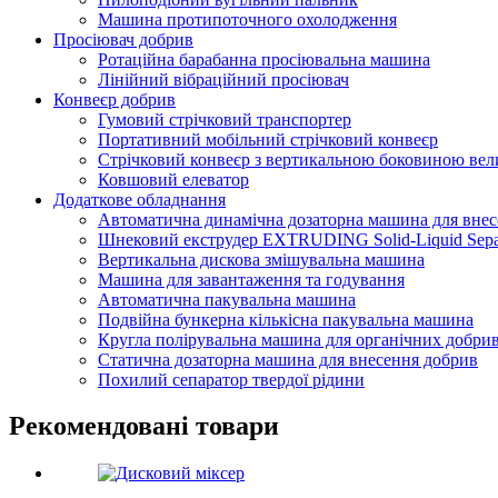
Машина протипоточного охолодження
Просіювач добрив
Ротаційна барабанна просіювальна машина
Лінійний вібраційний просіювач
Конвеєр добрив
Гумовий стрічковий транспортер
Портативний мобільний стрічковий конвеєр
Стрічковий конвеєр з вертикальною боковиною вел
Ковшовий елеватор
Додаткове обладнання
Автоматична динамічна дозаторна машина для внес
Шнековий екструдер EXTRUDING Solid-Liquid Sepa
Вертикальна дискова змішувальна машина
Машина для завантаження та годування
Автоматична пакувальна машина
Подвійна бункерна кількісна пакувальна машина
Кругла полірувальна машина для органічних добри
Статична дозаторна машина для внесення добрив
Похилий сепаратор твердої рідини
Рекомендовані товари