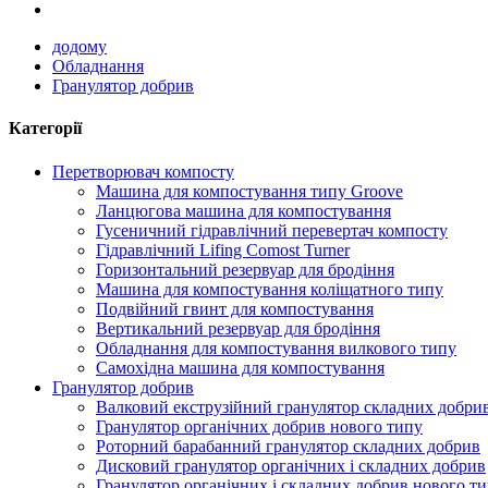
додому
Обладнання
Гранулятор добрив
Категорії
Перетворювач компосту
Машина для компостування типу Groove
Ланцюгова машина для компостування
Гусеничний гідравлічний перевертач компосту
Гідравлічний Lifing Comost Turner
Горизонтальний резервуар для бродіння
Машина для компостування коліщатного типу
Подвійний гвинт для компостування
Вертикальний резервуар для бродіння
Обладнання для компостування вилкового типу
Самохідна машина для компостування
Гранулятор добрив
Валковий екструзійний гранулятор складних добри
Гранулятор органічних добрив нового типу
Роторний барабанний гранулятор складних добрив
Дисковий гранулятор органічних і складних добрив
Гранулятор органічних і складних добрив нового т