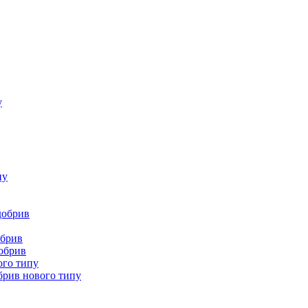
у
пу
добрив
обрив
добрив
ого типу
брив нового типу