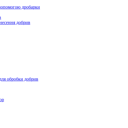
 допомогою дробарки
в
несення добрив
для обробки добрив
ор