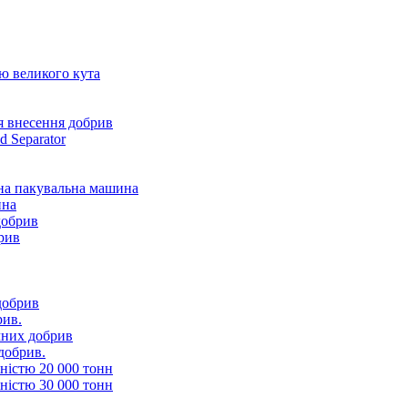
ю великого кута
я внесення добрив
 Separator
на пакувальна машина
ина
добрив
рив
добрив
рив.
чних добрив
добрив.
ністю 20 000 тонн
ністю 30 000 тонн