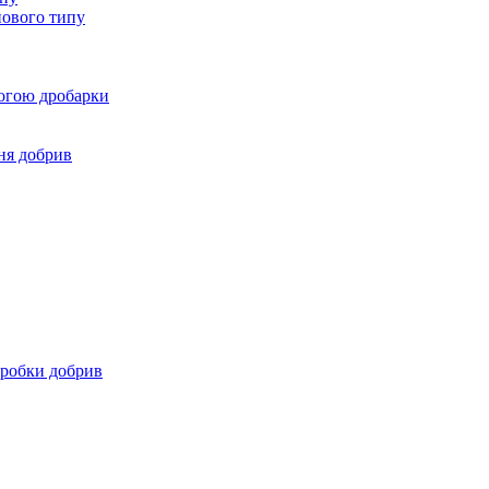
нового типу
могою дробарки
ня добрив
бробки добрив